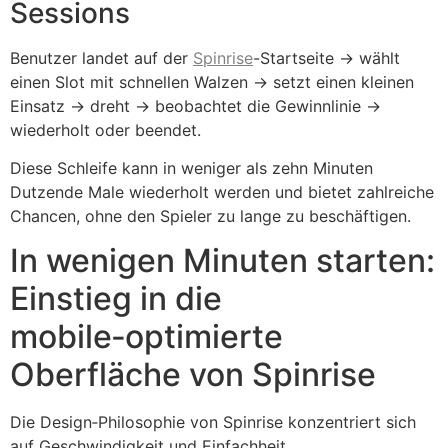
Sessions
Benutzer landet auf der
Spinrise
-Startseite → wählt
einen Slot mit schnellen Walzen → setzt einen kleinen
Einsatz → dreht → beobachtet die Gewinnlinie →
wiederholt oder beendet.
Diese Schleife kann in weniger als zehn Minuten
Dutzende Male wiederholt werden und bietet zahlreiche
Chancen, ohne den Spieler zu lange zu beschäftigen.
In wenigen Minuten starten:
Einstieg in die
mobile‑optimierte
Oberfläche von Spinrise
Die Design‑Philosophie von Spinrise konzentriert sich
auf Geschwindigkeit und Einfachheit.