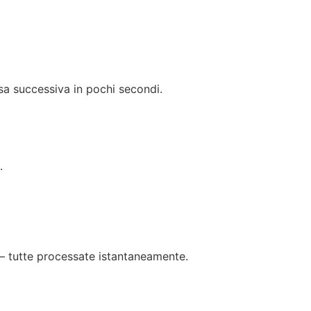
a successiva in pochi secondi.
.
 – tutte processate istantaneamente.