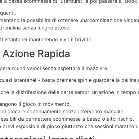
ta a bassa scommessa di “Starburst” e poi passare a “Book 
equenti.
entano le possibilità di ottenere una combinazione vincen
drenalina senza lunghe attese.
ati istantanei mantenendo vivo il brivido.
r Azione Rapida
idera round veloci senza aspettare il mazziere.
 quasi istantanei – basta premere spin e guardare la pallina 
 che la distribuzione delle carte sembri un’azione in tempo r
tengono il gioco in movimento.
di giocare continuamente senza intervento manuale.
lessibili da permettere scommesse a basso o alto rischio.
 brevi esplosioni di gioco piuttosto che sessioni marathon.