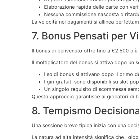
Elaborazione rapida delle carte con veri
Nessuna commissione nascosta o ritardo 
La velocità nei pagamenti si allinea perfettam
7. Bonus Pensati per Vi
Il bonus di benvenuto offre fino a €2.500 più 
Il moltiplicatore del bonus si attiva dopo un 
I soldi bonus si attivano dopo il primo 
I giri gratuiti sono disponibili su slot po
Un singolo requisito di scommessa sempl
Questo approccio garantisce ai giocatori di b
8. Tempismo Decisional
Una sessione breve tipica inizia con una decis
La natura ad alta intensità significa che i gio