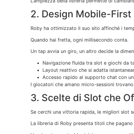
L’ampiezza della libreria permette di cambiar
2. Design Mobile-First 
Roby ha ottimizzato il suo sito affinché i tem
Quando hai fretta, ogni millisecondo conta.
Un tap avvia un giro, un altro decide la dime
Navigazione fluida tra slot e giochi da t
Layout reattivo che si adatta istantane
Accesso rapido al supporto chat con un 
I giocatori che amano micro-sessioni trovano
3. Scelte di Slot che O
Se cerchi una vittoria rapida, le migliori slo
La libreria di Roby presenta titoli che pagano