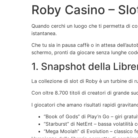
Roby Casino – Slot
Quando cerchi un luogo che ti permetta di col
istantanea.
Che tu sia in pausa caffè o in attesa dell’aut
schermo, pronti da giocare senza lunghe code
1. Snapshot della Libre
La collezione di slot di Roby è un turbine di 
Con oltre 8.700 titoli di creatori di grande s
I giocatori che amano risultati rapidi gravita
“Book of Gods” di Play’n Go – giri gratu
“Starburst” di NetEnt – bassa volatilità c
“Mega Moolah” di Evolution – classico f