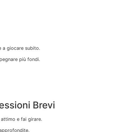
e a giocare subito.
mpegnare più fondi.
essioni Brevi
attimo e fai girare.
 approfondite.