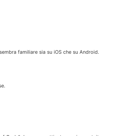
 sembra familiare sia su iOS che su Android.
se.