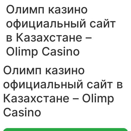
Олимп казино
официальный сайт
в Казахстане –
Olimp Casino
Олимп казино
официальный сайт в
Казахстане – Olimp
Casino