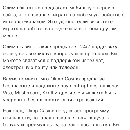
Олимп бк также предлагает мобильную версию
сайта, что позволяет играть на любом устройстве с
интернет-каналом. Это удобно, если вы хотите
играть на работе, в поездке или в любом другом
месте.
Олимп казино также предлагает 24/7 поддержку,
если у вас возникнут вопросы или проблемы. Вы
можете связаться с поддержкой через чат,
электронную почту или телефон.
Важно помнить, что Olimp Casino предлагает
безопасные и надежные payment options, включая
Visa, Mastercard, Skrill и другие. Вы можете быть
уверены в безопасности своих транзакций.
Наконец, Olimp Casino предлагает программу
лояльности, которая позволяет вам получать
бонусы и преимущества за ваше постоянство. Вы