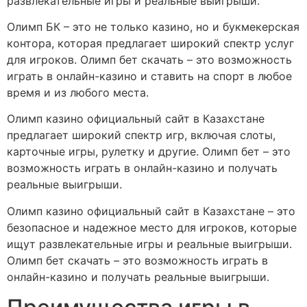
развлекательные игры и реальные выигрыши.
Олимп БК – это не только казино, но и букмекерская
контора, которая предлагает широкий спектр услуг
для игроков. Олимп бет скачать – это возможность
играть в онлайн-казино и ставить на спорт в любое
время и из любого места.
Олимп казино официальный сайт в Казахстане
предлагает широкий спектр игр, включая слоты,
карточные игры, рулетку и другие. Олимп бет – это
возможность играть в онлайн-казино и получать
реальные выигрыши.
Олимп казино официальный сайт в Казахстане – это
безопасное и надежное место для игроков, которые
ищут развлекательные игры и реальные выигрыши.
Олимп бет скачать – это возможность играть в
онлайн-казино и получать реальные выигрыши.