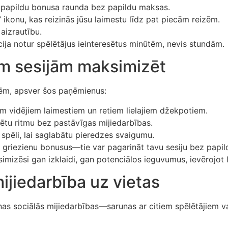
 papildu bonusa raunda bez papildu maksas.
” ikonu, kas reizinās jūsu laimestu līdz pat piecām reizēm.
 aizrautību.
ija notur spēlētājus ieinteresētus minūtēm, nevis stundām.
ām sesijām maksimizēt
ēm, apsver šos paņēmienus:
em vidējiem laimestiem un retiem lielajiem džekpotiem.
urētu ritmu bez pastāvīgas mijiedarbības.
pēli, lai saglabātu pieredzes svaigumu.
riezienu bonusus—tie var pagarināt tavu sesiju bez papild
imizēsi gan izklaidi, gan potenciālos ieguvumus, ievērojot 
ijiedarbība uz vietas
nas sociālās mijiedarbības—sarunas ar citiem spēlētājiem va