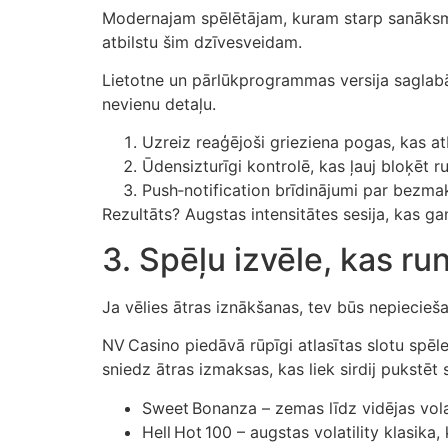
Modernajam spēlētājam, kuram starp sanāksmēm
atbilstu šim dzīvesveidam.
Lietotne un pārlūkprogrammas versija saglabā v
nevienu detaļu.
Uzreiz reaģējoši grieziena pogas, kas a
Ūdensizturīgi kontrolē, kas ļauj bloķēt ru
Push‑notification brīdinājumi par bezma
Rezultāts? Augstas intensitātes sesija, kas gan
3. Spēļu izvēle, kas run
Ja vēlies ātras iznākšanas, tev būs nepiecieš
NV Casino piedāvā rūpīgi atlasītas slotu spēle
sniedz ātras izmaksas, kas liek sirdij pukstēt 
Sweet Bonanza – zemas līdz vidējas volat
Hell Hot 100 – augstas volatility klasika,