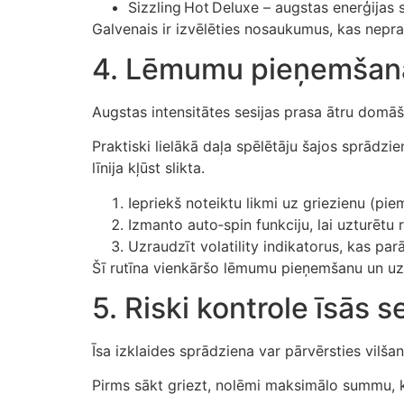
Sizzling Hot Deluxe – augstas enerģijas
Galvenais ir izvēlēties nosaukumus, kas nepras
4. Lēmumu pieņemšan
Augstas intensitātes sesijas prasa ātru domā
Praktiski lielākā daļa spēlētāju šajos sprādzie
līnija kļūst slikta.
Iepriekš noteiktu likmi uz griezienu (pi
Izmanto auto‑spin funkciju, lai uzturētu
Uzraudzīt volatility indikatorus, kas pa
Šī rutīna vienkāršo lēmumu pieņemšanu un uz
5. Riski kontrole īsās s
Īsa izklaides sprādziena var pārvērsties vilšan
Pirms sākt griezt, nolēmi maksimālo summu, 