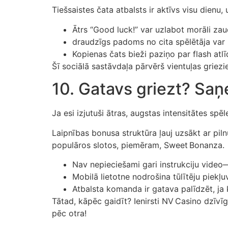
Tiešsaistes čata atbalsts ir aktīvs visu dienu,
Ātrs “Good luck!” var uzlabot morāli zau
draudzīgs padoms no cita spēlētāja var p
Kopienas čats bieži paziņo par flash atlī
Šī sociālā sastāvdaļa pārvērš vientuļas griez
10. Gatavs griezt? Sa
Ja esi izjutuši ātras, augstas intensitātes spē
Laipnības bonusa struktūra ļauj uzsākt ar p
populāros slotos, piemēram, Sweet Bonanza.
Nav nepieciešami gari instrukciju video
Mobilā lietotne nodrošina tūlītēju piekļu
Atbalsta komanda ir gatava palīdzēt, ja k
Tātad, kāpēc gaidīt? Ienirsti NV Casino dzīvīg
pēc otra!