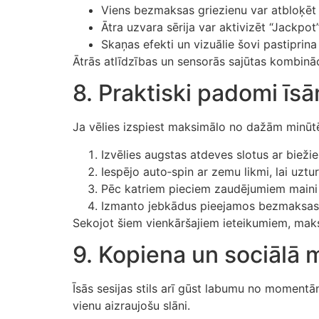
Viens bezmaksas griezienu var atbloķēt
Ātra uzvara sērija var aktivizēt “Jackpot
Skaņas efekti un vizuālie šovi pastiprina
Ātrās atlīdzības un sensorās sajūtas kombināc
8. Praktiski padomi īs
Ja vēlies izspiest maksimālo no dažām minūt
Izvēlies augstas atdeves slotus ar bieži
Iespējo auto‑spin ar zemu likmi, lai uzt
Pēc katriem pieciem zaudējumiem maini s
Izmanto jebkādus pieejamos bezmaksas g
Sekojot šiem vienkāršajiem ieteikumiem, maks
9. Kopiena un sociālā m
Īsās sesijas stils arī gūst labumu no momentā
vienu aizraujošu slāni.