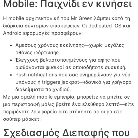
Mobile: Παιχνίδι εν κινήσει
Η mobile αρχιτεκτονική του Mr Green λάμπει κατά τη
διάρκεια σύντομων επισκέψεων. Οι dedicated iOS και
Android εφαρμογές προσφέρουν:
Άμεσους χρόνους εκκίνησης—χωρίς μεγάλες
οθόνες φόρτωσης.
Έλεγχους βελτιστοποιημένους για αφής που
αισθάνονται φυσικοί σε οποιαδήποτε συσκευή.
Push notifications που σας ενημερώνουν για νέα
μπόνους ή triggers jackpot—ιδανικό για γρήγορα
διαλείμματα παιχνιδιού.
Με μια ομαλή mobile εμπειρία, μπορείτε να μπείτε σε
μια περιστροφή μόλις βρείτε ένα ελεύθερο λεπτό—είτε
περιμένετε λεωφορείο είτε στέκεστε σε ουρά στο
σούπερ μάρκετ.
Σχεδιασμός Διεπαφής που