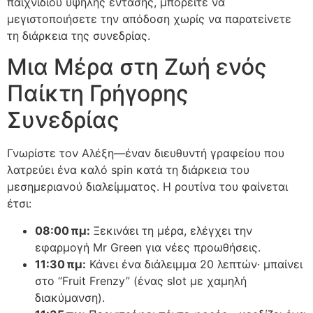
παιχνιδιού υψηλής έντασης, μπορείτε να
μεγιστοποιήσετε την απόδοση χωρίς να παρατείνετε
τη διάρκεια της συνεδρίας.
Μια Μέρα στη Ζωή ενός
Παίκτη Γρήγορης
Συνεδρίας
Γνωρίστε τον Αλέξη—έναν διευθυντή γραφείου που
λατρεύει ένα καλό spin κατά τη διάρκεια του
μεσημεριανού διαλείμματος. Η ρουτίνα του φαίνεται
έτσι:
08:00 πμ:
Ξεκινάει τη μέρα, ελέγχει την
εφαρμογή Mr Green για νέες προωθήσεις.
11:30 πμ:
Κάνει ένα διάλειμμα 20 λεπτών· μπαίνει
στο “Fruit Frenzy” (ένας slot με χαμηλή
διακύμανση).