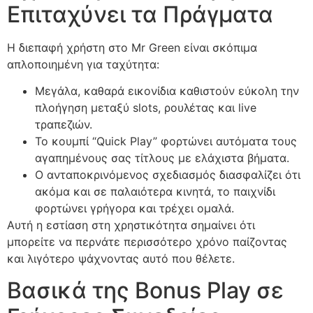
Επιταχύνει τα Πράγματα
Η διεπαφή χρήστη στο Mr Green είναι σκόπιμα
απλοποιημένη για ταχύτητα:
Μεγάλα, καθαρά εικονίδια καθιστούν εύκολη την
πλοήγηση μεταξύ slots, ρουλέτας και live
τραπεζιών.
Το κουμπί “Quick Play” φορτώνει αυτόματα τους
αγαπημένους σας τίτλους με ελάχιστα βήματα.
Ο ανταποκρινόμενος σχεδιασμός διασφαλίζει ότι
ακόμα και σε παλαιότερα κινητά, το παιχνίδι
φορτώνει γρήγορα και τρέχει ομαλά.
Αυτή η εστίαση στη χρηστικότητα σημαίνει ότι
μπορείτε να περνάτε περισσότερο χρόνο παίζοντας
και λιγότερο ψάχνοντας αυτό που θέλετε.
Βασικά της Bonus Play σε