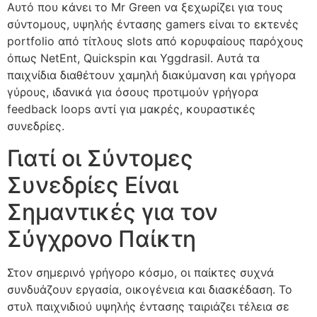
Αυτό που κάνει το Mr Green να ξεχωρίζει για τους
σύντομους, υψηλής έντασης gamers είναι το εκτενές
portfolio από τίτλους slots από κορυφαίους παρόχους
όπως NetEnt, Quickspin και Yggdrasil. Αυτά τα
παιχνίδια διαθέτουν χαμηλή διακύμανση και γρήγορα
γύρους, ιδανικά για όσους προτιμούν γρήγορα
feedback loops αντί για μακρές, κουραστικές
συνεδρίες.
Γιατί οι Σύντομες
Συνεδρίες Είναι
Σημαντικές για τον
Σύγχρονο Παίκτη
Στον σημερινό γρήγορο κόσμο, οι παίκτες συχνά
συνδυάζουν εργασία, οικογένεια και διασκέδαση. Το
στυλ παιχνιδιού υψηλής έντασης ταιριάζει τέλεια σε