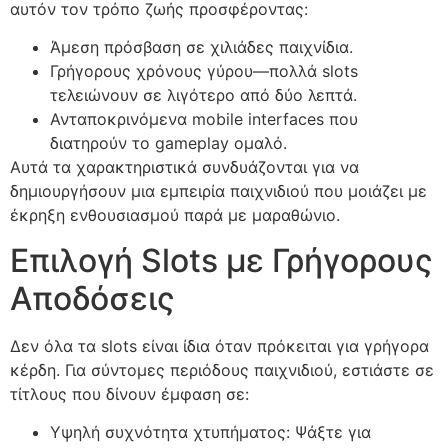
αυτόν τον τρόπο ζωής προσφέροντας:
Άμεση πρόσβαση σε χιλιάδες παιχνίδια.
Γρήγορους χρόνους γύρου—πολλά slots
τελειώνουν σε λιγότερο από δύο λεπτά.
Ανταποκρινόμενα mobile interfaces που
διατηρούν το gameplay ομαλό.
Αυτά τα χαρακτηριστικά συνδυάζονται για να
δημιουργήσουν μια εμπειρία παιχνιδιού που μοιάζει με
έκρηξη ενθουσιασμού παρά με μαραθώνιο.
Επιλογή Slots με Γρήγορους
Αποδόσεις
Δεν όλα τα slots είναι ίδια όταν πρόκειται για γρήγορα
κέρδη. Για σύντομες περιόδους παιχνιδιού, εστιάστε σε
τίτλους που δίνουν έμφαση σε:
Υψηλή συχνότητα χτυπήματος: Ψάξτε για