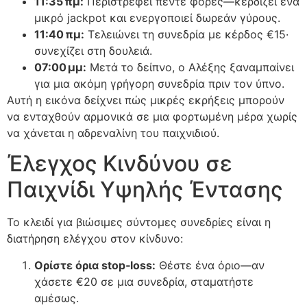
11:35 πμ:
Περιστρέφει πέντε φορές—κερδίζει ένα
μικρό jackpot και ενεργοποιεί δωρεάν γύρους.
11:40 πμ:
Τελειώνει τη συνεδρία με κέρδος €15·
συνεχίζει στη δουλειά.
07:00 μμ:
Μετά το δείπνο, ο Αλέξης ξαναμπαίνει
για μια ακόμη γρήγορη συνεδρία πριν τον ύπνο.
Αυτή η εικόνα δείχνει πώς μικρές εκρήξεις μπορούν
να ενταχθούν αρμονικά σε μια φορτωμένη μέρα χωρίς
να χάνεται η αδρεναλίνη του παιχνιδιού.
Έλεγχος Κινδύνου σε
Παιχνίδι Υψηλής Έντασης
Το κλειδί για βιώσιμες σύντομες συνεδρίες είναι η
διατήρηση ελέγχου στον κίνδυνο:
Ορίστε όρια stop‑loss:
Θέστε ένα όριο—αν
χάσετε €20 σε μια συνεδρία, σταματήστε
αμέσως.