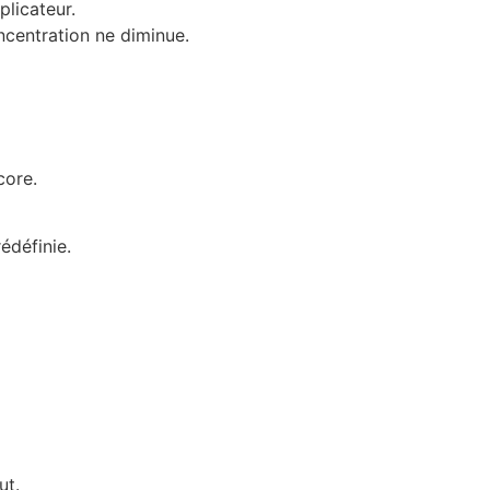
plicateur.
ncentration ne diminue.
core.
édéfinie.
ut.