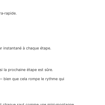
ra‑rapide.
ur instantané à chaque étape.
i la prochaine étape est sûre.
 — bien que cela rompe le rythme qui
ndant chaque saut comme une mini‑montagne