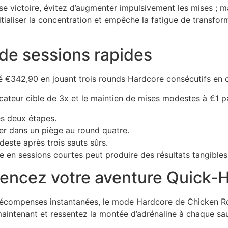
 victoire, évitez d’augmenter impulsivement les mises ; ma
itialiser la concentration et empêche la fatigue de transfo
 de sessions rapides
é €342,90 en jouant trois rounds Hardcore consécutifs en 
plicateur cible de 3x et le maintien de mises modestes à €1 p
ès deux étapes.
er dans un piège au round quatre.
deste après trois sauts sûrs.
ée en sessions courtes peut produire des résultats tangibles
encez votre aventure Quick‑Hi
récompenses instantanées, le mode Hardcore de Chicken Roa
aintenant et ressentez la montée d’adrénaline à chaque sau