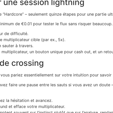
r une session lightning
de “Hardcore” – seulement quinze étapes pour une partie ult
nimum de €0.01 pour tester le flux sans risquer beaucoup.
r de difficulté.
 multiplicateur cible (par ex., 5x).
 sauter à travers.
 multiplicateur, un bouton unique pour cash out, et un reto
 de crossing
ous pariez essentiellement sur votre intuition pour savoir s
vez faire une pause entre les sauts si vous avez un doute
ez la hésitation et avancez.
nd et efface votre multiplicateur.
mptent souvent sur l’instinct plutôt que sur l’analyse, re