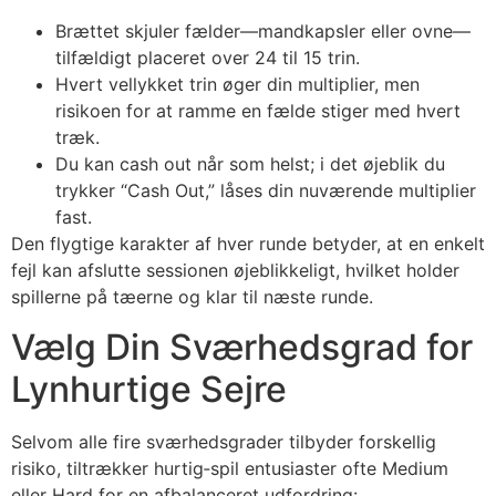
Brættet skjuler fælder—mandkapsler eller ovne—
tilfældigt placeret over 24 til 15 trin.
Hvert vellykket trin øger din multiplier, men
risikoen for at ramme en fælde stiger med hvert
træk.
Du kan cash out når som helst; i det øjeblik du
trykker “Cash Out,” låses din nuværende multiplier
fast.
Den flygtige karakter af hver runde betyder, at en enkelt
fejl kan afslutte sessionen øjeblikkeligt, hvilket holder
spillerne på tæerne og klar til næste runde.
Vælg Din Sværhedsgrad for
Lynhurtige Sejre
Selvom alle fire sværhedsgrader tilbyder forskellig
risiko, tiltrækker hurtig‑spil entusiaster ofte Medium
eller Hard for en afbalanceret udfordring: