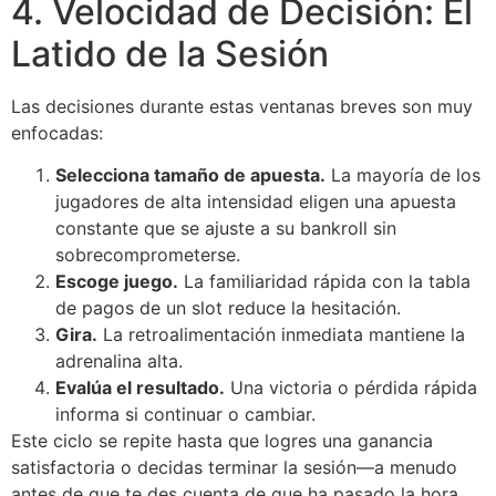
4. Velocidad de Decisión: El
Latido de la Sesión
Las decisiones durante estas ventanas breves son muy
enfocadas:
Selecciona tamaño de apuesta.
La mayoría de los
jugadores de alta intensidad eligen una apuesta
constante que se ajuste a su bankroll sin
sobrecomprometerse.
Escoge juego.
La familiaridad rápida con la tabla
de pagos de un slot reduce la hesitación.
Gira.
La retroalimentación inmediata mantiene la
adrenalina alta.
Evalúa el resultado.
Una victoria o pérdida rápida
informa si continuar o cambiar.
Este ciclo se repite hasta que logres una ganancia
satisfactoria o decidas terminar la sesión—a menudo
antes de que te des cuenta de que ha pasado la hora.