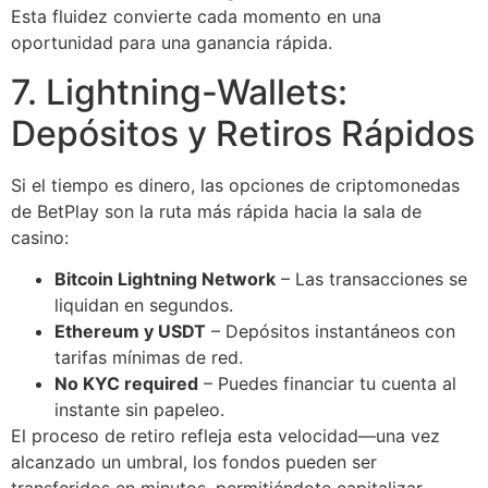
Esta fluidez convierte cada momento en una
oportunidad para una ganancia rápida.
7. Lightning-Wallets:
Depósitos y Retiros Rápidos
Si el tiempo es dinero, las opciones de criptomonedas
de BetPlay son la ruta más rápida hacia la sala de
casino:
Bitcoin Lightning Network
– Las transacciones se
liquidan en segundos.
Ethereum y USDT
– Depósitos instantáneos con
tarifas mínimas de red.
No KYC required
– Puedes financiar tu cuenta al
instante sin papeleo.
El proceso de retiro refleja esta velocidad—una vez
alcanzado un umbral, los fondos pueden ser