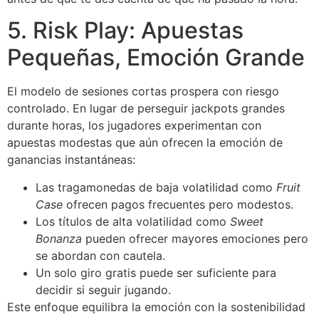
5. Risk Play: Apuestas
Pequeñas, Emoción Grande
El modelo de sesiones cortas prospera con riesgo
controlado. En lugar de perseguir jackpots grandes
durante horas, los jugadores experimentan con
apuestas modestas que aún ofrecen la emoción de
ganancias instantáneas:
Las tragamonedas de baja volatilidad como
Fruit
Case
ofrecen pagos frecuentes pero modestos.
Los títulos de alta volatilidad como
Sweet
Bonanza
pueden ofrecer mayores emociones pero
se abordan con cautela.
Un solo giro gratis puede ser suficiente para
decidir si seguir jugando.
Este enfoque equilibra la emoción con la sostenibilidad