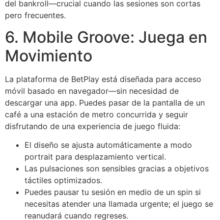
del bankroll—crucial cuando las sesiones son cortas
pero frecuentes.
6. Mobile Groove: Juega en
Movimiento
La plataforma de BetPlay está diseñada para acceso
móvil basado en navegador—sin necesidad de
descargar una app. Puedes pasar de la pantalla de un
café a una estación de metro concurrida y seguir
disfrutando de una experiencia de juego fluida:
El diseño se ajusta automáticamente a modo
portrait para desplazamiento vertical.
Las pulsaciones son sensibles gracias a objetivos
táctiles optimizados.
Puedes pausar tu sesión en medio de un spin si
necesitas atender una llamada urgente; el juego se
reanudará cuando regreses.