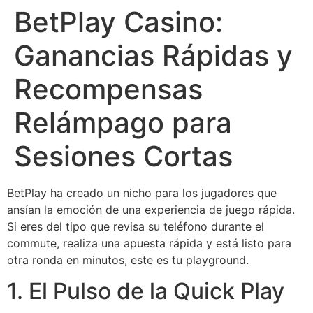
BetPlay Casino:
Ganancias Rápidas y
Recompensas
Relámpago para
Sesiones Cortas
BetPlay ha creado un nicho para los jugadores que
ansían la emoción de una experiencia de juego rápida.
Si eres del tipo que revisa su teléfono durante el
commute, realiza una apuesta rápida y está listo para
otra ronda en minutos, este es tu playground.
1. El Pulso de la Quick Play